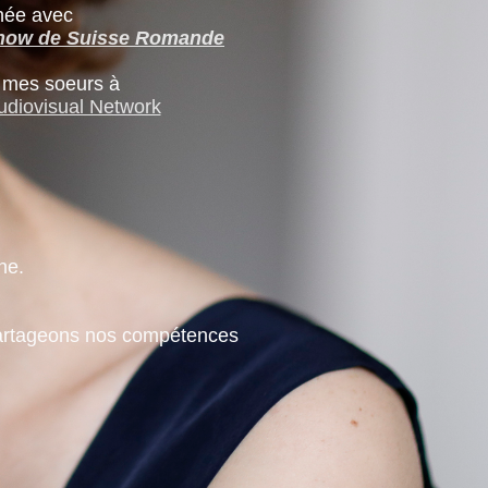
née avec
Show de Suisse Romande
 mes soeurs à
diovisual Network
ne.
s partageons nos compétences