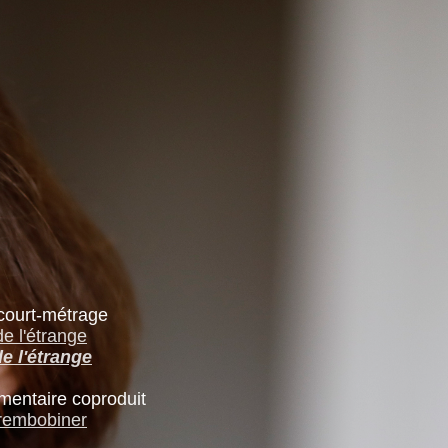
court-métrage
de l'étrange
de l'étrange
mentaire coproduit
 rembobiner