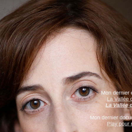
Mon dernier 
La Vallée 
La Vallée 
Mon dernier docu
Play pour