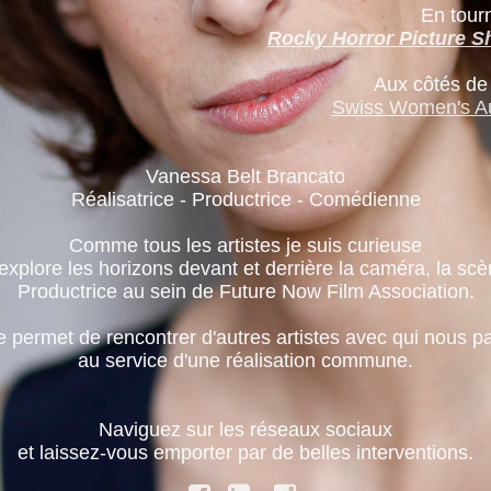
En tour
Rocky Horror Picture 
Aux côtés de
Swiss Women's Au
Vanessa Belt Brancato
Réalisatrice - Productrice - Comédienne
Comme tous les artistes je suis curieuse
 explore les horizons devant et derrière la caméra, la scè
Productrice au sein de Future Now Film Association.
t me permet de rencontrer d'autres artistes avec qui nou
au service d'une réalisation commune.
Naviguez sur les réseaux sociaux
et laissez-vous emporter par de belles interventions.